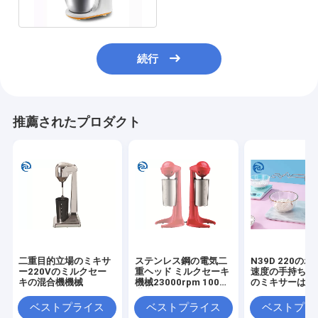
続行
推薦されたプロダクト
二重目的立場のミキサ
ステンレス鋼の電気二
N39D 220の
ー220Vのミルクセー
重ヘッド ミルクセーキ
速度の手持ち型
キの混合機機械
機械23000rpm 100W
のミキサーは卵
世帯
た
ベストプライス
ベストプライス
ベストプラ