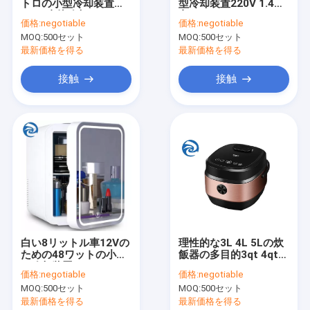
トロの小型冷却装置
型冷却装置220V 1.4立
会社案内
220V直接冷却
方フィート
価格:
negotiable
価格:
negotiable
MOQ:
500セット
MOQ:
500セット
品質管理
最新価格を得る
最新価格を得る
お問い合わせ
接触
接触
ニュース
小型冷却装置
多炊事道具
立場のミキサー
白い8リットル車12Vの
理性的な3L 4L 5Lの炊
ための48ワットの小さ
飯器の多目的3qt 4qt
スマートな空気フライ鍋
い冷却装置
5qt
価格:
negotiable
価格:
negotiable
家のコーヒー機械
MOQ:
500セット
MOQ:
500セット
最新価格を得る
最新価格を得る