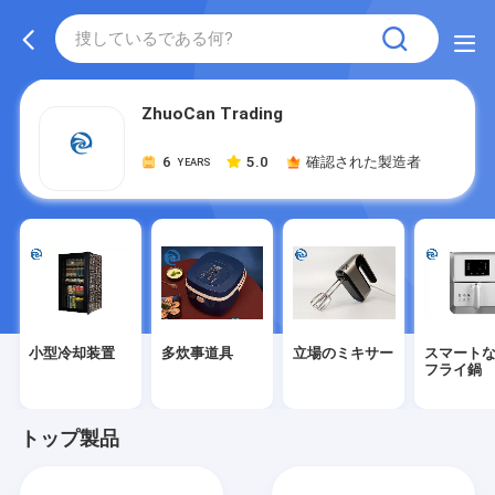
ZhuoCan Trading
6
5.0
確認された製造者
YEARS
小型冷却装置
多炊事道具
立場のミキサー
スマート
フライ鍋
トップ製品