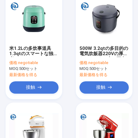
米1.2Lの多炊事道具
500W 3.2qtの多目的の
1.3qtのスマートな独身
電気炊飯器220Vの厚い
者のFrontonのコーテ
やかんはさみ金の三次
価格:
negotiable
価格:
negotiable
ィング
元暖房
MOQ:
500セット
MOQ:
500セット
最新価格を得る
最新価格を得る
接触
接触