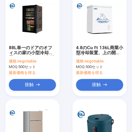
88L単一のドアのオフ
4.8のCu ft 136L商業小
ィスの家の小型冷却装
型冷却装置、上の開始
置、220V小さい冷却装
温度のキャビネット
価格:
negotiable
価格:
negotiable
置フリーザー
MOQ:
500セット
MOQ:
500セット
最新価格を得る
最新価格を得る
接触
接触