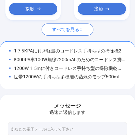
泡水機械
接触
接触
トースターおよびトースターのオーブン
すべてを見る
コードレス手持ち型の掃除機
電気グリルのグリドルの小鍋
1 7.5KPAに付き軽量のコードレス手持ち型の掃除機2
チョッパーの肉挽き器のジューサー
8000PA車100W無線2200mAhのためのコードレス携帯用掃除機
1200W 1 5mに付きコードレス手持ち型の掃除機乾湿両方の3
ホテルの寝具は置く
世帯1200Wの手持ち型多機能の蒸気のモップ500ml
300Wコードレス手持ち型の掃除機12 KPA 220V
石の木製の穀物の電気グリルは小鍋1350W 220Vをグリドルで焼く
2200W電気グリルは禁煙の小鍋220V電気バーベキューの屋内熱い鍋をグリドルで焼く
メッセージ
無煙電気グリルのグリドルの小鍋1500W 3-10の人
迅速に返信します
1700W電気グリルは1 36x11cmの小鍋をすべてグリドルで焼く
非棒の電気グリルは禁煙の小鍋1350Wをグリドルで焼く