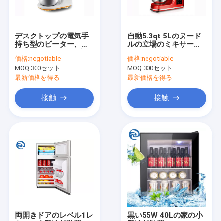
デスクトップの電気手
自動5.3qt 5Lのヌード
持ち型のビーター、
ルの立場のミキサー
300W 3Lのこね粉手の
1000W 1200W
価格:
negotiable
価格:
negotiable
ミキサー3.2qt
MOQ:
300セット
MOQ:
300セット
最新価格を得る
最新価格を得る
接触
接触
ホーム
製品
企業情報
両開きドアのレベル1レ
黒い55W 40Lの家の小