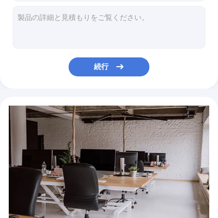
1700W電気グリルのグリドルの小鍋420x230x100mm
220ワットの電気グリルの屋内熱い鍋の多機能に揚がること
1600W電気グリルは小鍋の反沸騰のエッジングをグリドルで焼く
正方形1400ワットの禁煙の電気グリル50-240の程度
1800W無煙電気BBQのグリル110V 220V 625x316x65mm
続行
側面の開始小さい小型冷却装置72リットルの2.4立方フィートの完全なフリーザー
アーク42Lのワイン クーラー冷却装置1.5 Cu ftの一定した温度および湿気の世帯
世帯の電気グリルは小鍋220Vの多機能の調理の鍋1200Wをグリドルで焼く
35cm×27cm×20cmのステンレス鋼の携帯用折りたたみBBQ
取り外し可能な電気グリルは0.5mm小鍋を4mm 1.2mmグリドルで焼く