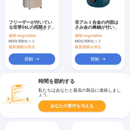
フリーザーが付いてい
非アルミ合金の内部は
る世帯56Lの両開きド
さみ金の棒鍋が付いて
アの小型冷却装置2立方
いる3L 3.2qtの小型多
価格:
negotiable
価格:
negotiable
フィート
機能の炊事道具
MOQ:
500セット
MOQ:
500セット
最新価格を得る
最新価格を得る
接触
接触
時間を節約する
私たちはあなたと最高の製品に連絡しまし
ょう。
あなたの要件を与える