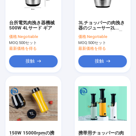
お問い合わせ
台所電気肉挽き器機械
3Lチョッパーの肉挽き
500W 4Lサード ギア
器のジューサー2L
小型冷却装置
250W 300Wの家の電
価格:
Negotiable
価格:
Negotiable
気肉挽き器
MOQ:
500セット
MOQ:
500セット
多炊事道具
最新価格を得る
最新価格を得る
立場のミキサー
接触
接触
スマートな空気フライ鍋
家のコーヒー機械
泡水機械
トースターおよびトースターのオーブン
コードレス手持ち型の掃除機
150W 15000rpmの携
携帯用チョッパーの肉