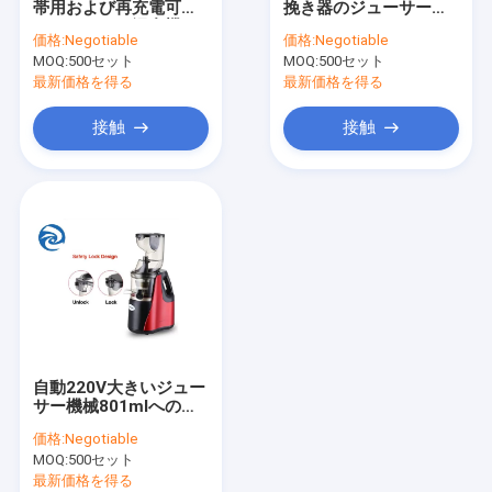
帯用および再充電可能
挽き器のジューサー
電気グリルのグリドルの小鍋
なジュースの混合機
150W 80rpm
価格:
Negotiable
価格:
Negotiable
220V
MOQ:
チョッパーの肉挽き器のジューサー
500セット
MOQ:
500セット
最新価格を得る
最新価格を得る
ホテルの寝具は置く
接触
接触
自動220V大きいジュー
サー機械801mlへの
1000ml
価格:
Negotiable
MOQ:
500セット
最新価格を得る