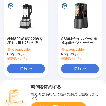
機械800W 8刃220Vを
SS304チョッパーの肉
壊す世帯1.75Lの壁
挽き器のジューサーの
壁の壊れ目機械2200W
価格:
Negotiable
価格:
Negotiable
MOQ:
500セット
MOQ:
500セット
最新価格を得る
最新価格を得る
接触
接触
時間を節約する
私たちはあなたと最高の製品に連絡しまし
ょう。