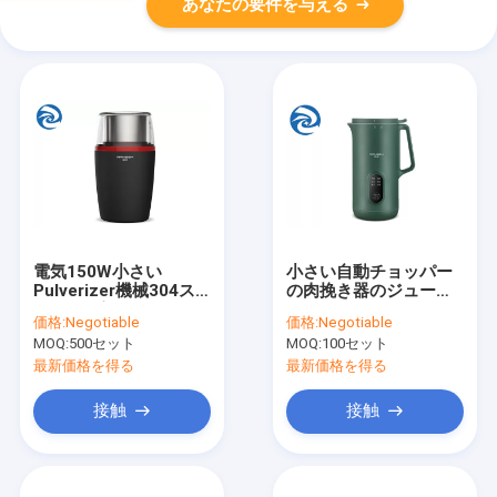
あなたの要件を与える
電気150W小さい
小さい自動チョッパー
Pulverizer機械304ス
の肉挽き器のジューサ
テンレス鋼
ー350ml 400Wフィル
価格:
Negotiable
価格:
Negotiable
ター自由な動揺130W
MOQ:
500セット
MOQ:
100セット
最新価格を得る
最新価格を得る
接触
接触