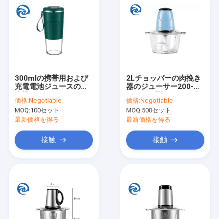
300mlの携帯用および
2Lチョッパーの肉挽き
充電電池ジュースの混
器のジューサー200-
合機18000rpm 10oz
300Wの電気mincer肉
価格:
Negotiable
価格:
Negotiable
機械プラスチック モー
MOQ:
100セット
MOQ:
500セット
ター台所単一の速度
最新価格を得る
最新価格を得る
接触
接触
ホーム
製品
企業情報