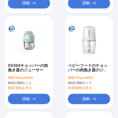
接触
接触
SS304チョッパーの肉
ベビーフードのチョッ
挽き器のジューサー
パーの肉挽き器のジュ
ーサー600ml 16000
価格:
Negotiable
価格:
Negotiable
RPM
MOQ:
500セット
MOQ:
500セット
最新価格を得る
最新価格を得る
接触
接触