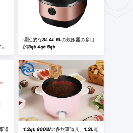
理性的な3L 4L 5Lの炊飯器の多目
マイク
的3qt 4qt 5qt
炊事道
1.2qt 600Wの多炊事道具、1.2L電