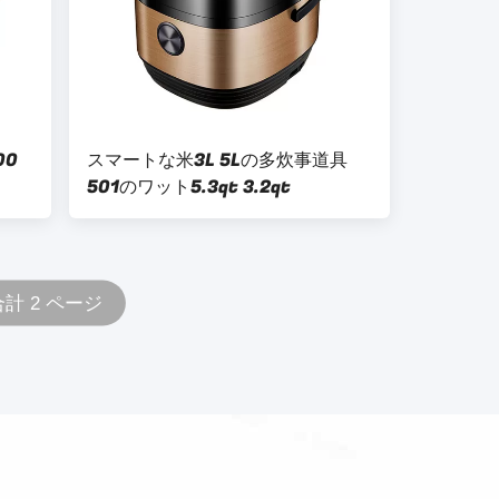
00
スマートな米3L 5Lの多炊事道具
501のワット5.3qt 3.2qt
合計 2 ページ