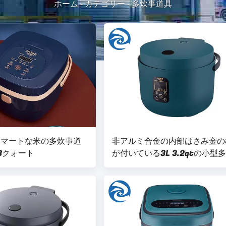
ホーム
-
カテゴリー
-
多炊事道具
スマートな米の多炊事道
非アルミ合金の内部はさみ金の
.3クォート
が付いている3L 3.2qtの小型
能の炊事道具