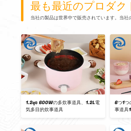
最も最近のプロダク
当社の製品は世界中で販売されています。当社
気炊飯器
1.2qt 600Wの多炊事道具、1.2L電
6つ1つ
の三次
気多目的炊事道具
事道具