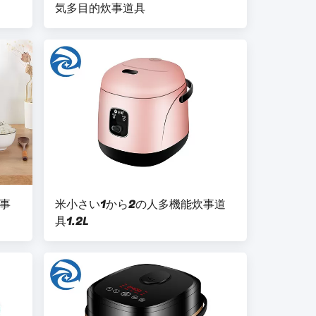
気多目的炊事道具
炊事
米小さい1から2の人多機能炊事道
具1.2L