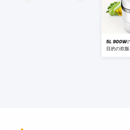
5L 900
目的の炊飯