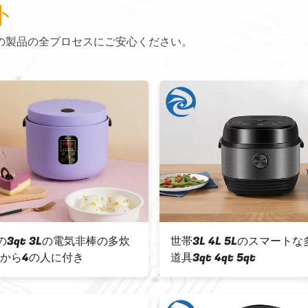
ト
の製品の全プロセスにご安心ください。
の3qt 3Lの電気非棒の多炊
世帯3L 4L 5Lのスマート
1から4の人に付き
道具3qt 4qt 5qt