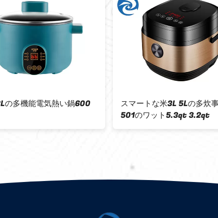
t 3Lの多機能電気熱い鍋600
スマートな米3L 5Lの多炊
501のワット5.3qt 3.2qt