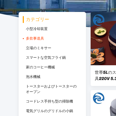
カテゴリー
小型冷却装置
多炊事道具
立場のミキサー
スマートな空気フライ鍋
家のコーヒー機械
世帯5Lの
泡水機械
具220V 5
トースターおよびトースターの
オーブン
コードレス手持ち型の掃除機
電気グリルのグリドルの小鍋