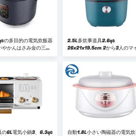
.2qtの多目的の電気炊飯器
2.5L多炊事道具2.6qt
厚いやかんはさみ金の三次
26x21x19.5cm 2から3人の
ロコンピューターのタイプ
の6L電気小鍋3、6.3qt
自動1.8L小さい陶磁器の電気