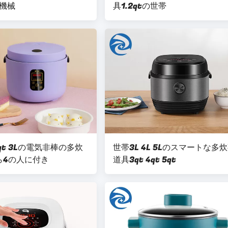
機械
具1.2qtの世帯
qt 3Lの電気非棒の多炊
世帯3L 4L 5Lのスマートな多
ら4の人に付き
道具3qt 4qt 5qt