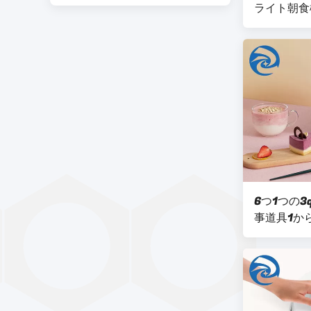
ライト朝食
6つ1つの3
事道具1か