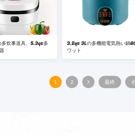
Wの多炊事道具、5.3qt多
3.2qt 3Lの多機能電気熱い鍋6
器
ワット
1
2
最終