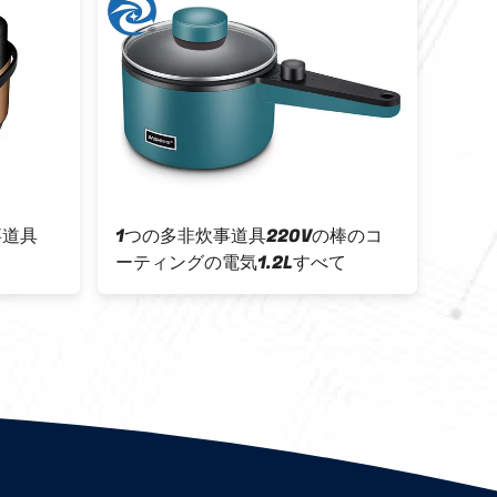
事道具
1つの多非炊事道具220Vの棒のコ
2.5
ーティングの電気1.2Lすべて
26x
ロコ