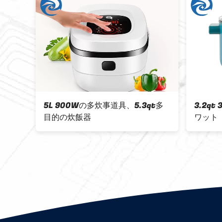
炊事道
5L 900Wの多炊事道具、5.3qt多
3.2q
目的の炊飯器
ワット