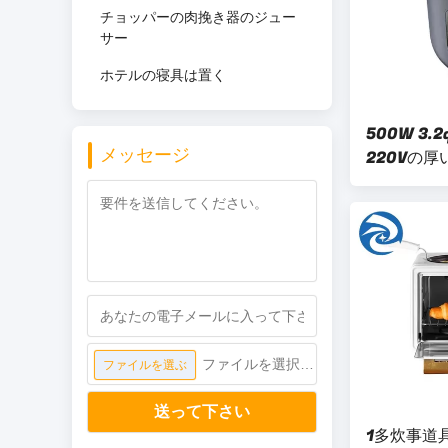
チョッパーの肉挽き器のジュー
サー
ホテルの寝具は置く
500W 3
メッセージ
220Vの
元暖房
ファイルを選択してください
ファイルを選ぶ
送って下さい
1多炊事道具