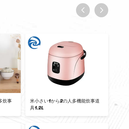
prev
next
な多炊事
米小さい1から2の人多機能炊事道
世帯
具1.2L
具22