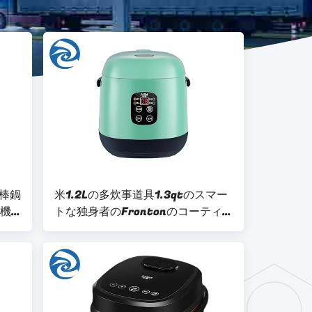
棒鍋
米1.2Lの多炊事道具1.3qtのスマー
多機
トな独身者のFrontonのコーティ
ング